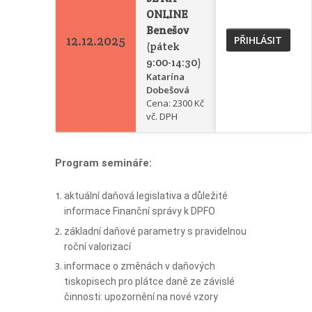
ONLINE
Benešov
12.12.2025
PŘIHLÁSIT
(pátek
9:00-14:30)
Katarína
Dobešová
Cena: 2300 Kč
vč. DPH
Program semináře:
aktuální daňová legislativa a důležité
informace Finanční správy k DPFO
základní daňové parametry s pravidelnou
roční valorizací
informace o změnách v daňových
tiskopisech pro plátce daně ze závislé
činnosti: upozornění na nové vzory