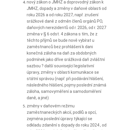
nový zákon o JMHZ a doprovodný zákon k
JMHZ, dopady a změny v daňové oblasti od
roku 2026 a od roku 2027, např. zrušení
srážkové daně z odměn členů orgánů PO,
daňových nerezidentů od r. 2026, od r. 2027
změna v § 6 odst. 4 zákona s tím, že z
těchto příjmů se bude nově vybírat u
zaměstnanců bez prohlášení k dani
konečná záloha na daň za obdobných
podmínek jako dříve srážková daň zvláštní
sazbou ? další související legislativní
úpravy, změny v oblasti komunikace se
státní správou (např. při podávání hlášení,
následného hlášení, pojmy poslední známá
záloha, samovyměření a samodoměření
daně, a jiné)
změny v daňovém režimu
zaměstnaneckých akcií, podílů a opcí,
zejména poslední úpravy týkající se
odkladu zdanění s dopady do roku 2024 , od