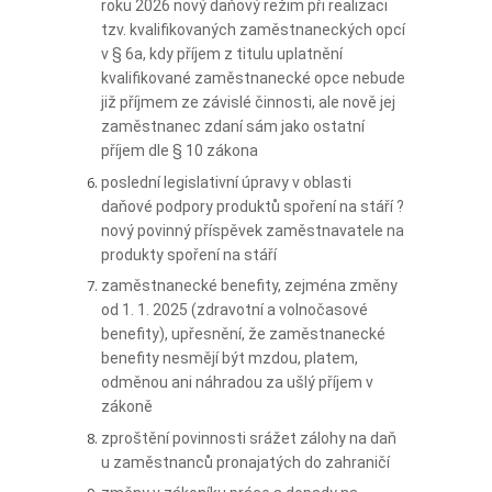
roku 2026 nový daňový režim při realizaci
tzv. kvalifikovaných zaměstnaneckých opcí
v § 6a, kdy příjem z titulu uplatnění
kvalifikované zaměstnanecké opce nebude
již příjmem ze závislé činnosti, ale nově jej
zaměstnanec zdaní sám jako ostatní
příjem dle § 10 zákona
poslední legislativní úpravy v oblasti
daňové podpory produktů spoření na stáří ?
nový povinný příspěvek zaměstnavatele na
produkty spoření na stáří
zaměstnanecké benefity, zejména změny
od 1. 1. 2025 (zdravotní a volnočasové
benefity), upřesnění, že zaměstnanecké
benefity nesmějí být mzdou, platem,
odměnou ani náhradou za ušlý příjem v
zákoně
zproštění povinnosti srážet zálohy na daň
u zaměstnanců pronajatých do zahraničí