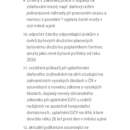
změny v zákoníku práce s dopady na
zdaňování mezd, např. daňový režim
jednorázové náhrady při pracovním úrazu a
nemoci z povolání ? výplata čisté mzdy v
cizí měně a jiné
odpočet částky odpovídající úrokům z
úvěrů bytových družstev placených
bytovému družstvu poplatníkem formou
anuity jako nové bytové potřeby od roku
2026
rozšíření průkazů při uplatňování
daňového zvýhodnění na děti studující na
zahraničních vysokých školách v ČR v
souvislosti s novelou zákona o vysokých
školách, dopady novely občanského
zákoníku při uplatnění DZV u rodičů
nežijících ve společně hospodařící
domácnosti , uplatnění DZV na dítě, které
dovršilo věku 26 let první den v měsíci a jiné
aktuální judikatura související se